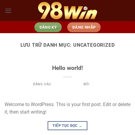
Bỏ
qua
nội
dung
ĐĂNG KÝ
ĐĂNG NHẬP
LƯU TRỮ DANH MỤC:
UNCATEGORIZED
UNCATEGORIZED
Hello world!
ĐĂNG VÀO
THÁNG 5 11, 2026
BỞI
ADMIN
Welcome to WordPress. This is your first post. Edit or delete
it, then start writing!
TIẾP TỤC ĐỌC
→