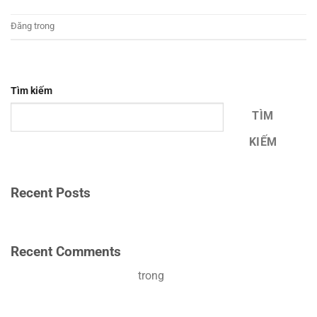
Đăng trong
Uncategorized
1
Bình luận
Tìm kiếm
TÌM
KIẾM
Recent Posts
Hello world!
Recent Comments
A WordPress Commenter
trong
Hello world!