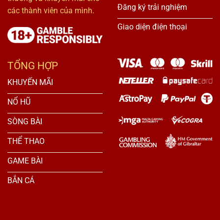
Đăng ký trải nghiệm
các thành viên của mình.
Giao diện điện thoại
TỔNG HỢP
KHUYẾN MÃI
NỔ HŨ
SÒNG BÀI
THỂ THAO
GAME BÀI
BẮN CÁ