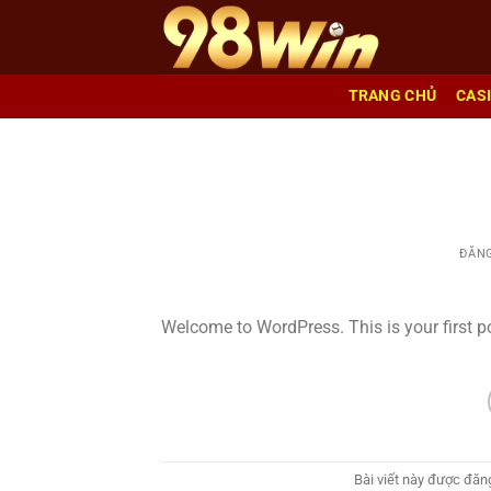
Bỏ
qua
nội
dung
TRANG CHỦ
CAS
ĐĂN
Welcome to WordPress. This is your first post
Bài viết này được đăn