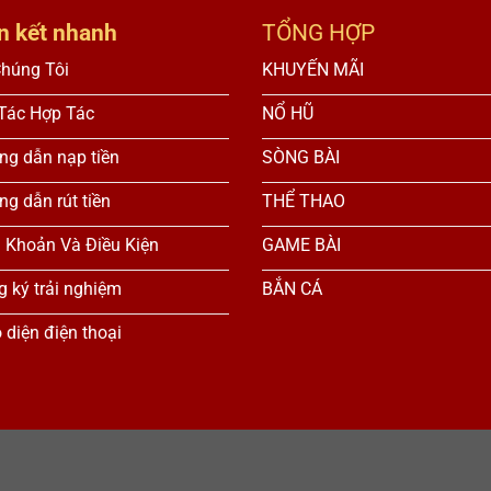
n kết nhanh
TỔNG HỢP
Chúng Tôi
KHUYẾN MÃI
 Tác Hợp Tác
NỔ HŨ
ng dẫn nạp tiền
SÒNG BÀI
g dẫn rút tiền
THỂ THAO
 Khoản Và Điều Kiện
GAME BÀI
 ký trải nghiệm
BẮN CÁ
 diện điện thoại