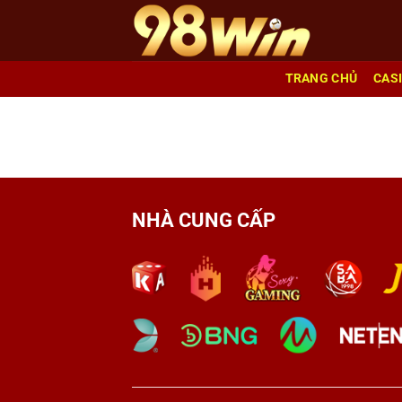
Bỏ
qua
nội
dung
TRANG CHỦ
CAS
NHÀ CUNG CẤP