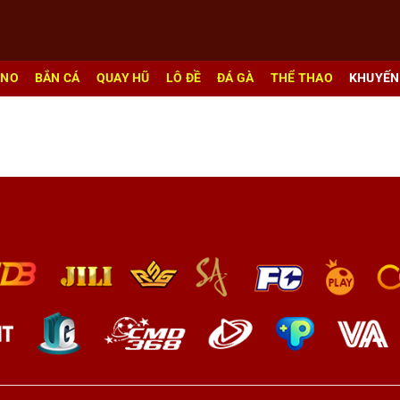
INO
BẮN CÁ
QUAY HŨ
LÔ ĐỀ
ĐÁ GÀ
THỂ THAO
KHUYẾN